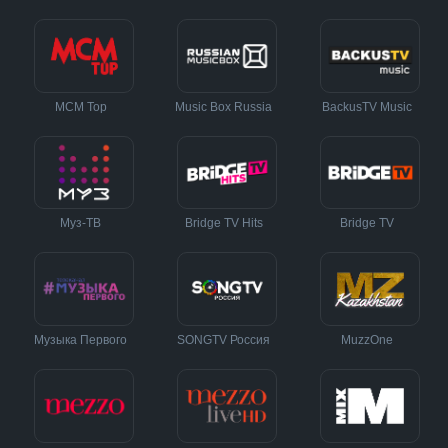
MCM Top
Music Box Russia
BackusTV Music
Муз-ТВ
Bridge TV Hits
Bridge TV
Музыка Первого
SONGTV Россия
MuzzOne