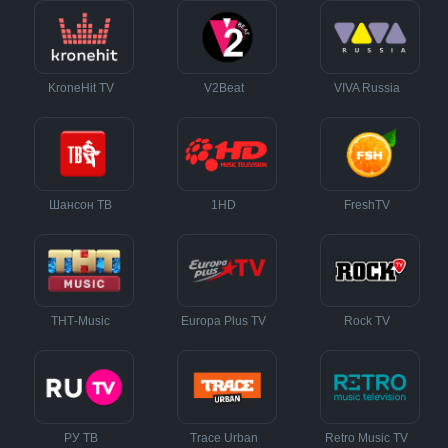
KroneHit TV
V2Beat
VIVA Russia
Шансон ТВ
1HD
FreshTV
ТНТ-Music
Europa Plus TV
Rock TV
РУ ТВ
Trace Urban
Retro Music TV