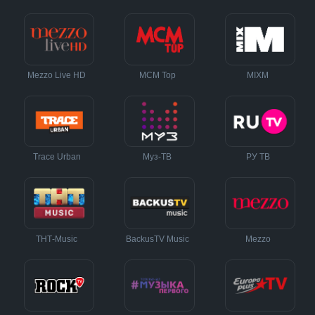
Mezzo Live HD
MCM Top
MIXM
Trace Urban
Муз-ТВ
РУ ТВ
ТНТ-Music
BackusTV Music
Mezzo