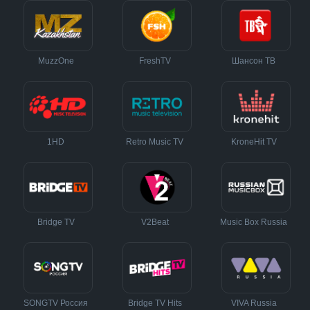
MuzzOne
FreshTV
Шансон ТВ
1HD
Retro Music TV
KroneHit TV
Bridge TV
V2Beat
Music Box Russia
SONGTV Россия
Bridge TV Hits
VIVA Russia