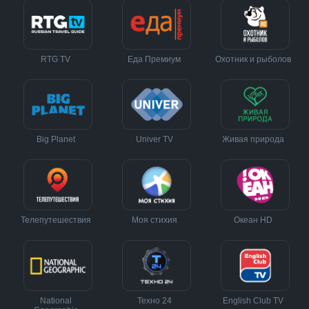
RTG TV
Еда Премиум
Охотник и рыболов
Big Planet
Univer TV
Живая природа
Телепутешествия
Моя стихия
Океан HD
National
Техно 24
English Club TV