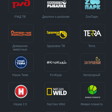
РЖД ТВ
Диалоги о рыбалке
ZooПарк
Домашние
Здоровое ТВ
Terra
животные
Наша Тема
КтоКуда
Загородный
Наука 2.0
Nat Geo Wild
Живая планета