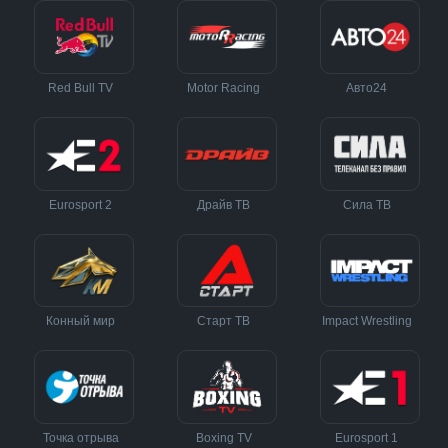
Red Bull TV
Motor Racing
Авто24
Eurosport 2
Драйв ТВ
Сила ТВ
Конный мир
Старт ТВ
Impact Wrestling
Точка отрыва
Boxing TV
Eurosport 1